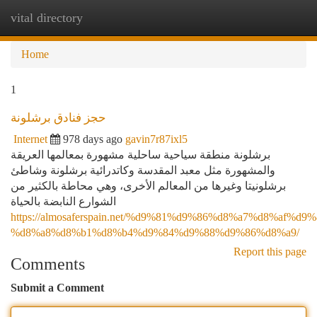
vital directory
Togg
navi
Home
1
حجز فنادق برشلونة
Internet
978 days ago
gavin7r87ixl5
برشلونة منطقة سياحية ساحلية مشهورة بمعالمها العريقة
والمشهورة مثل معبد المقدسة وكاتدرائية برشلونة وشاطئ
برشلونيتا وغيرها من المعالم الأخرى، وهي محاطة بالكثير من
الشوارع النابضة بالحياة
https://almosaferspain.net/%d9%81%d9%86%d8%a7%d8%af%d9%
%d8%a8%d8%b1%d8%b4%d9%84%d9%88%d9%86%d8%a9/
Report this page
Comments
Submit a Comment