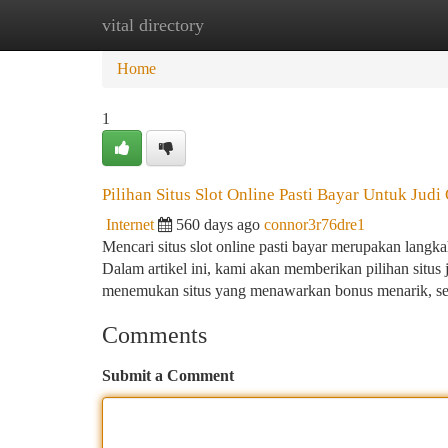
vital directory
Home
New Site Listings
Add Site
Ca
Home
1
Pilihan Situs Slot Online Pasti Bayar Untuk Judi
Internet
560 days ago
connor3r76dre1
Mencari situs slot online pasti bayar merupakan langk
Dalam artikel ini, kami akan memberikan pilihan situs
menemukan situs yang menawarkan bonus menarik, se
Comments
Submit a Comment