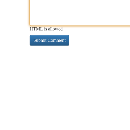
HTML is allowed