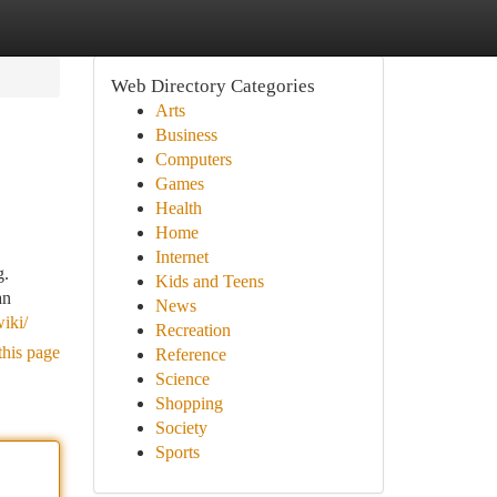
Web Directory Categories
Arts
Business
Computers
Games
Health
Home
Internet
g.
Kids and Teens
an
News
wiki/
Recreation
this page
Reference
Science
Shopping
Society
Sports