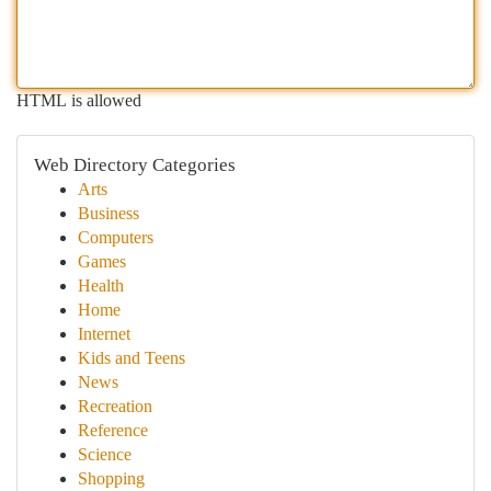
HTML is allowed
Web Directory Categories
Arts
Business
Computers
Games
Health
Home
Internet
Kids and Teens
News
Recreation
Reference
Science
Shopping