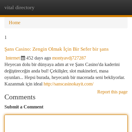
vital directory
Togg
navi
Home
1
Şans Casino: Zengin Olmak İçin Bir Sefer bir şans
Internet
452 days ago
montyavdj727287
Heyecan dolu bir dünyaya adım at ve Şans Casino'da kaderini
değiştireceğin anda bul! Çekilişler, slot makineleri, masa
oyunları... Hepsi burada, heyecanlı bir macerada seni bekliyorlar.
Kazanmak için ideal
http://sanscasinokayit.com/
Report this page
Comments
Submit a Comment