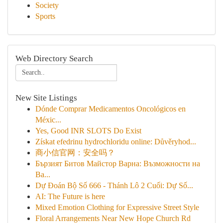
Society
Sports
Web Directory Search
New Site Listings
Dónde Comprar Medicamentos Oncológicos en
Méxic...
Yes, Good INR SLOTS Do Exist
Získat efedrinu hydrochloridu online: Důvěryhod...
商小信官网：安全吗？
Бързият Битов Майстор Варна: Възможности на
Ва...
Dự Đoán Bộ Số 666 - Thánh Lô 2 Cuối: Dự Số...
AI: The Future is here
Mixed Emotion Clothing for Expressive Street Style
Floral Arrangements Near New Hope Church Rd