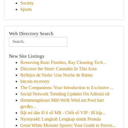
Society
Sports
Web Directory Search
New Site Listings
Removing Rust: Finishes, Ray Cleaning Tech...
Discover the Store: Cannabis In This Area
Reflejos de Neón: Una Noche de Ritmo
bitcoin recovery
The Companions: Your Introduction to Exclusive ...
Social Network Trending Updates On Adivasi oil
Hemmungsloses Milf-Weib Wird am Pool hart
gev&o...
Bật mí dàn lô 6 số MB - Chốt số VIP : Bí kíp...
Nyonya4d: Langkah Lengkap untuk Pemula
Great White Monster Spores: Your Guide to Power...