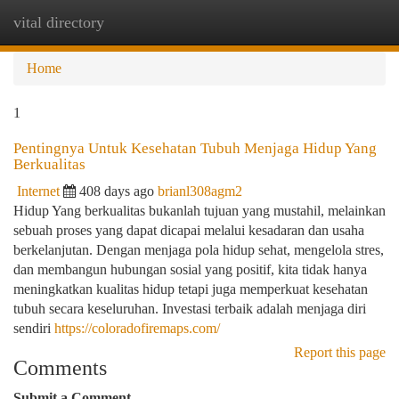
vital directory
Togg
navi
Home
1
Pentingnya Untuk Kesehatan Tubuh Menjaga Hidup Yang
Berkualitas
Internet
408 days ago
brianl308agm2
Hidup Yang berkualitas bukanlah tujuan yang mustahil, melainkan
sebuah proses yang dapat dicapai melalui kesadaran dan usaha
berkelanjutan. Dengan menjaga pola hidup sehat, mengelola stres,
dan membangun hubungan sosial yang positif, kita tidak hanya
meningkatkan kualitas hidup tetapi juga memperkuat kesehatan
tubuh secara keseluruhan. Investasi terbaik adalah menjaga diri
sendiri
https://coloradofiremaps.com/
Report this page
Comments
Submit a Comment