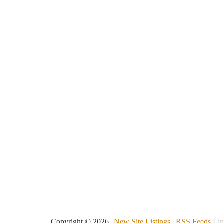
Copyright © 2026 |
New Site Listings
|
RSS Feeds
Lin