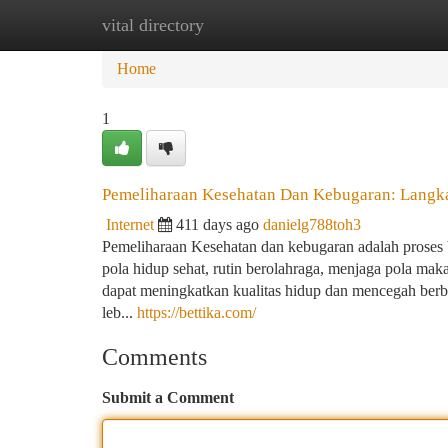
vital directory
Home
New Site Listings
Add Site
Ca
Home
1
Pemeliharaan Kesehatan Dan Kebugaran: Langk
Internet
411 days ago
danielg788toh3
Pemeliharaan Kesehatan dan kebugaran adalah proses
pola hidup sehat, rutin berolahraga, menjaga pola mak
dapat meningkatkan kualitas hidup dan mencegah berba
leb...
https://bettika.com/
Comments
Submit a Comment