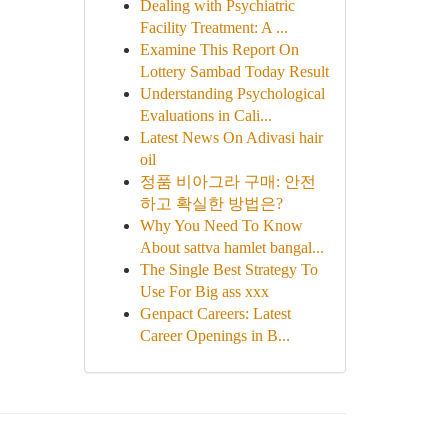
Dealing with Psychiatric
Facility Treatment: A ...
Examine This Report On
Lottery Sambad Today Result
Understanding Psychological
Evaluations in Cali...
Latest News On Adivasi hair
oil
정품 비아그라 구매: 안전
하고 확실한 방법은?
Why You Need To Know
About sattva hamlet bangal...
The Single Best Strategy To
Use For Big ass xxx
Genpact Careers: Latest
Career Openings in B...