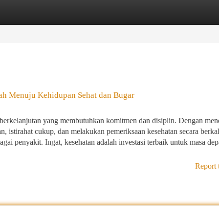
tegories
Register
Login
ah Menuju Kehidupan Sehat dan Bugar
 berkelanjutan yang membutuhkan komitmen dan disiplin. Dengan men
an, istirahat cukup, dan melakukan pemeriksaan kesehatan secara berkal
gai penyakit. Ingat, kesehatan adalah investasi terbaik untuk masa de
Report 