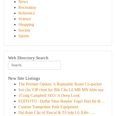
News
Recreation
Reference
Science
Shopping
Society
Sports
Web Directory Search
New Site Listings
The Premier Option: A Reputable Roast Co-packer
Soi cầu VIP chọn lọc Bắt Cầu Lô MB MN hôm nay
{Craig Campbell SEO: A Deep Look
EDITOTO : Daftar Situs Bandar Togel Hari Ini & ...
Custom Trampoline Park Equipment
Dự đoán Cầu số Pascal & Tổ hợp Lô Xiên : ...