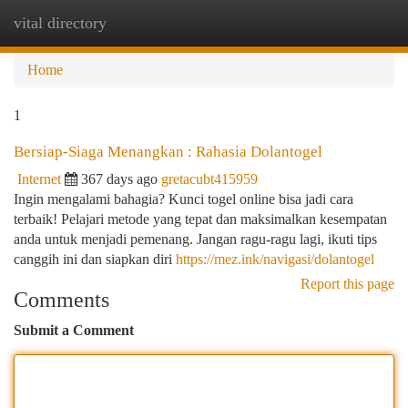
vital directory
Togg
navi
Home
1
Bersiap-Siaga Menangkan : Rahasia Dolantogel
Internet
367 days ago
gretacubt415959
Ingin mengalami bahagia? Kunci togel online bisa jadi cara
terbaik! Pelajari metode yang tepat dan maksimalkan kesempatan
anda untuk menjadi pemenang. Jangan ragu-ragu lagi, ikuti tips
canggih ini dan siapkan diri
https://mez.ink/navigasi/dolantogel
Report this page
Comments
Submit a Comment