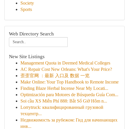
Society
Sports
Web Directory Search
New Site Listings
Management Quota in Deemed Medical Colleges
AC Repair Cost New Orleans: What's Your Price?
歪歪官网 ：最新 入口及 数据 一览
Make Online: Your Top Handbook to Remote Income
Finding Blaze Herbal Incense Near My Locati...
Optimización para Motores de Búsqueda Guía Com...
Soi cầu XS Miễn Phí 888: Bắt Số Giờ Hôm n...
Lorrytruck: квалифицированный грузовой
техцентр...
Недвижимость за рубежом: Гид для начинающих
инв...