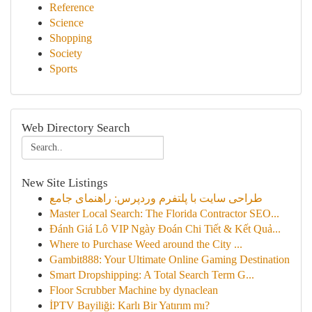
Reference
Science
Shopping
Society
Sports
Web Directory Search
New Site Listings
طراحی سایت با پلتفرم وردپرس: راهنمای جامع
Master Local Search: The Florida Contractor SEO...
Đánh Giá Lô VIP Ngày Đoán Chi Tiết & Kết Quả...
Where to Purchase Weed around the City ...
Gambit888: Your Ultimate Online Gaming Destination
Smart Dropshipping: A Total Search Term G...
Floor Scrubber Machine by dynaclean
İPTV Bayiliği: Karlı Bir Yatırım mı?