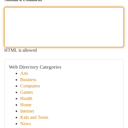
HTML is allowed
Web Directory Categories
Arts
Business
Computers
Games
Health
Home
Internet
Kids and Teens
News