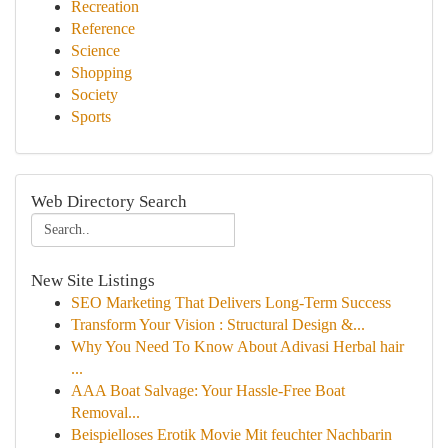
Recreation
Reference
Science
Shopping
Society
Sports
Web Directory Search
New Site Listings
SEO Marketing That Delivers Long-Term Success
Transform Your Vision : Structural Design &...
Why You Need To Know About Adivasi Herbal hair
...
AAA Boat Salvage: Your Hassle-Free Boat
Removal...
Beispielloses Erotik Movie Mit feuchter Nachbarin