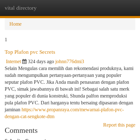
vital directory
Togg
navi
Home
1
Top Plafon pvc Secrets
Internet
324 days ago
johnn776dmi3
Selain Mengulas cara memilih dan rekomendasi produknya, kami
sudah mengumpulkan pertanyaan-pertanyaan yang populer
seputar plafon PVC. Jika Anda masih penasaran dengan plafon
PVC, simak jawabannya di bawah ini! Sebagai salah satu merk
yang populer di dunia konstruki, Shunda palfon memproduksi
pula plafon PVC. Dari harganya tentu bersaing dipasaran dengan
jaminan
https://www.propanraya.com/mewarnai-plafon-pvc-
dengan-cat-sengkote-dtm
Report this page
Comments