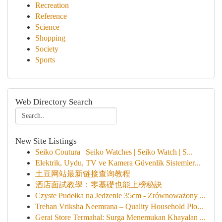
Recreation
Reference
Science
Shopping
Society
Sports
Web Directory Search
New Site Listings
Seiko Coutura | Seiko Watches | Seiko Watch | S...
Elektrik, Uydu, TV ve Kamera Güvenlik Sistemler...
土豆网站最新链接查询教程
酒店面試教學：零基礎也能上榜秘訣
Czyste Pudełka na Jedzenie 35cm - Zrównoważony ...
Trehan Vriksha Neemrana – Quality Household Plo...
Gerai Store Termahal: Surga Menemukan Khayalan ...