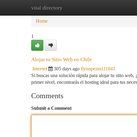
vital directory
Home
New Site Listings
Add Site
Ca
Home
1
Alojar tu Sitio Web en Chile
Internet
305 days ago
flynnpezm111841
Si buscas una solución rápida para alojar tu sitio web
primer nivel, encontrarás el hosting ideal para tus ne
Comments
Submit a Comment