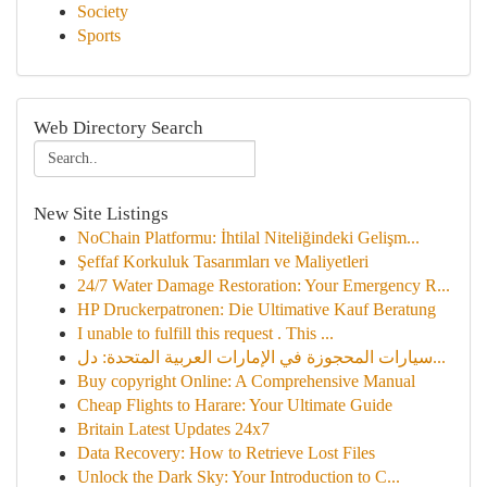
Society
Sports
Web Directory Search
New Site Listings
NoChain Platformu: İhtilal Niteliğindeki Gelişm...
Şeffaf Korkuluk Tasarımları ve Maliyetleri
24/7 Water Damage Restoration: Your Emergency R...
HP Druckerpatronen: Die Ultimative Kauf Beratung
I unable to fulfill this request . This ...
سيارات المحجوزة في الإمارات العربية المتحدة: دل...
Buy copyright Online: A Comprehensive Manual
Cheap Flights to Harare: Your Ultimate Guide
Britain Latest Updates 24x7
Data Recovery: How to Retrieve Lost Files
Unlock the Dark Sky: Your Introduction to C...