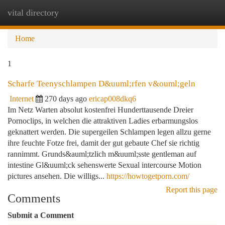
vital directory
Togg
navi
Home
1
Scharfe Teenyschlampen D&uuml;rfen v&ouml;geln
Internet
270 days ago
ericap008dkq6
Im Netz Warten absolut kostenfrei Hunderttausende Dreier
Pornoclips, in welchen die attraktiven Ladies erbarmungslos
geknattert werden. Die supergeilen Schlampen legen allzu gerne
ihre feuchte Fotze frei, damit der gut gebaute Chef sie richtig
rannimmt. Grunds&auml;tzlich m&uuml;sste gentleman auf
intestine Gl&uuml;ck sehenswerte Sexual intercourse Motion
pictures ansehen. Die willigs...
https://howtogetporn.com/
Report this page
Comments
Submit a Comment