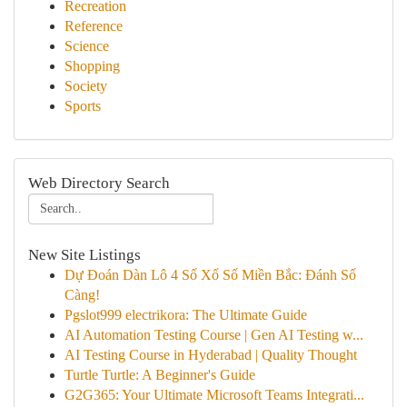
Recreation
Reference
Science
Shopping
Society
Sports
Web Directory Search
New Site Listings
Dự Đoán Dàn Lô 4 Số Xổ Số Miền Bắc: Đánh Số
Càng!
Pgslot999 electrikora: The Ultimate Guide
AI Automation Testing Course | Gen AI Testing w...
AI Testing Course in Hyderabad | Quality Thought
Turtle Turtle: A Beginner's Guide
G2G365: Your Ultimate Microsoft Teams Integrati...