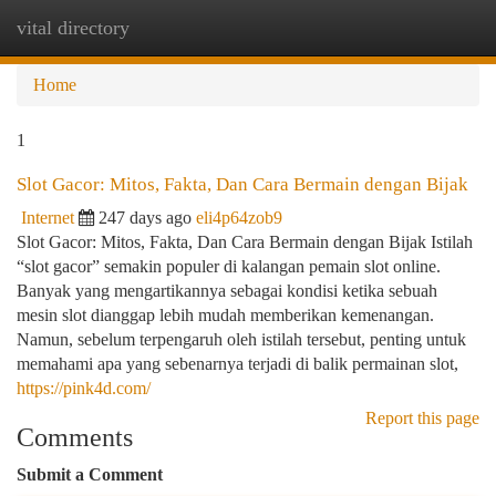
vital directory
Togg
navi
Home
1
Slot Gacor: Mitos, Fakta, Dan Cara Bermain dengan Bijak
Internet
247 days ago
eli4p64zob9
Slot Gacor: Mitos, Fakta, Dan Cara Bermain dengan Bijak Istilah
“slot gacor” semakin populer di kalangan pemain slot online.
Banyak yang mengartikannya sebagai kondisi ketika sebuah
mesin slot dianggap lebih mudah memberikan kemenangan.
Namun, sebelum terpengaruh oleh istilah tersebut, penting untuk
memahami apa yang sebenarnya terjadi di balik permainan slot,
https://pink4d.com/
Report this page
Comments
Submit a Comment