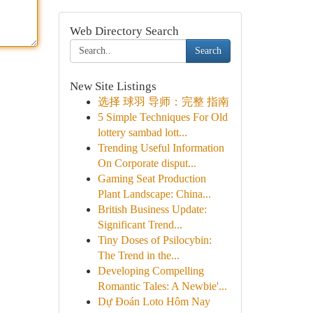
Web Directory Search
Search
New Site Listings
选择 球羽 导师：完整 指南
5 Simple Techniques For Old
lottery sambad lott...
Trending Useful Information
On Corporate disput...
Gaming Seat Production
Plant Landscape: China...
British Business Update:
Significant Trend...
Tiny Doses of Psilocybin:
The Trend in the...
Developing Compelling
Romantic Tales: A Newbie'...
Dự Đoán Loto Hôm Nay