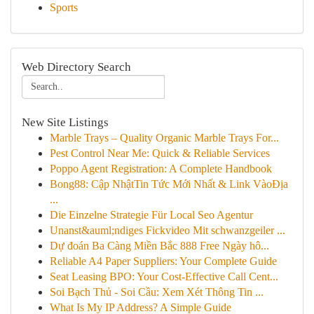
Sports
Web Directory Search
New Site Listings
Marble Trays – Quality Organic Marble Trays For...
Pest Control Near Me: Quick & Reliable Services
Poppo Agent Registration: A Complete Handbook
Bong88: Cập NhậtTin Tức Mới Nhất & Link VàoĐịa
...
Die Einzelne Strategie Für Local Seo Agentur
Unanst&auml;ndiges Fickvideo Mit schwanzgeiler ...
Dự đoán Ba Càng Miền Bắc 888 Free Ngày hô...
Reliable A4 Paper Suppliers: Your Complete Guide
Seat Leasing BPO: Your Cost-Effective Call Cent...
Soi Bạch Thủ - Soi Cầu: Xem Xét Thông Tin ...
What Is My IP Address? A Simple Guide