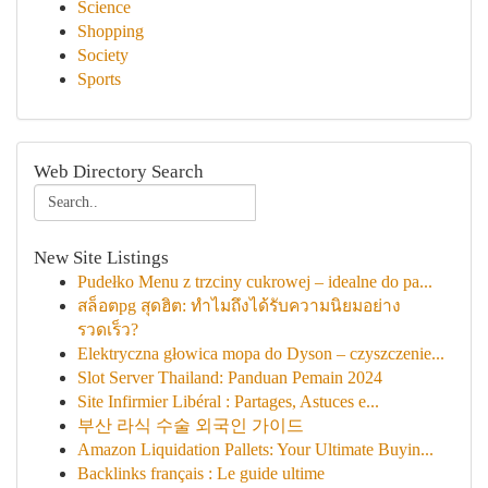
Science
Shopping
Society
Sports
Web Directory Search
New Site Listings
Pudełko Menu z trzciny cukrowej – idealne do pa...
สล็อตpg สุดฮิต: ทำไมถึงได้รับความนิยมอย่าง
รวดเร็ว?
Elektryczna głowica mopa do Dyson – czyszczenie...
Slot Server Thailand: Panduan Pemain 2024
Site Infirmier Libéral : Partages, Astuces e...
부산 라식 수술 외국인 가이드
Amazon Liquidation Pallets: Your Ultimate Buyin...
Backlinks français : Le guide ultime