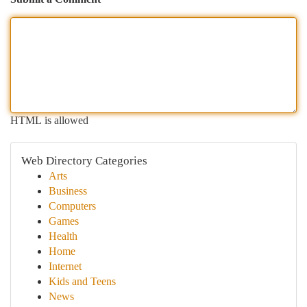
HTML is allowed
Web Directory Categories
Arts
Business
Computers
Games
Health
Home
Internet
Kids and Teens
News