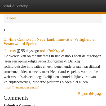
vital directory
Togg
navi
Home
1
On-line Casino's In Nederland: Innovatie, Veiligheid en
Verantwoord Spelen
Internet
55 days ago
nolan7m29zyx6
De Wereld van on the internet On line casino's heeft de afgelopen
jaren een opmerkelijke groei doorgemaakt. Dankzij
technologische innovaties en een toenemende vraag naar digitaal
amusement kiezen steeds meer Nederlandse spelers voor on the
web casino's als een toegankelijke en aantrekkelijke vorm van
vrijetijdsbesteding. Moderne platforms bieden niet alleen
https://haarmoderina.nl/
Report this page
Comments
Submit a Comment