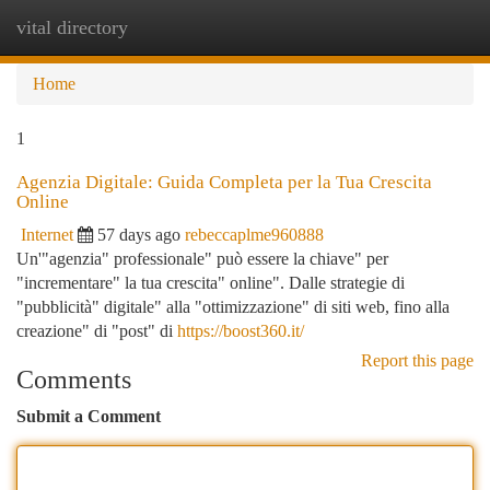
vital directory
Togg
navi
Home
1
Agenzia Digitale: Guida Completa per la Tua Crescita
Online
Internet
57 days ago
rebeccaplme960888
Un'"agenzia" professionale" può essere la chiave" per
"incrementare" la tua crescita" online". Dalle strategie di
"pubblicità" digitale" alla "ottimizzazione" di siti web, fino alla
creazione" di "post" di
https://boost360.it/
Report this page
Comments
Submit a Comment