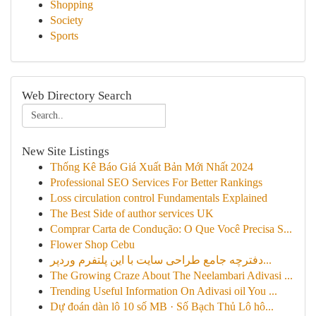
Shopping
Society
Sports
Web Directory Search
New Site Listings
Thống Kê Báo Giá Xuất Bản Mới Nhất 2024
Professional SEO Services For Better Rankings
Loss circulation control Fundamentals Explained
The Best Side of author services UK
Comprar Carta de Condução: O Que Você Precisa S...
Flower Shop Cebu
دفترچه جامع طراحی سایت با این پلتفرم وردپر...
The Growing Craze About The Neelambari Adivasi ...
Trending Useful Information On Adivasi oil You ...
Dự đoán dàn lô 10 số MB · Số Bạch Thủ Lô hô...