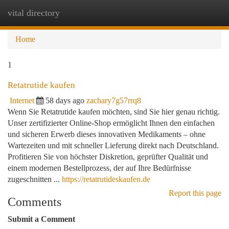
vital directory
Togg
navi
Home
1
Retatrutide kaufen
Internet
58 days ago
zachary7g57rrq8
Wenn Sie Retatrutide kaufen möchten, sind Sie hier genau richtig.
Unser zertifizierter Online-Shop ermöglicht Ihnen den einfachen
und sicheren Erwerb dieses innovativen Medikaments – ohne
Wartezeiten und mit schneller Lieferung direkt nach Deutschland.
Profitieren Sie von höchster Diskretion, geprüfter Qualität und
einem modernen Bestellprozess, der auf Ihre Bedürfnisse
zugeschnitten ...
https://retatrutideskaufen.de
Report this page
Comments
Submit a Comment