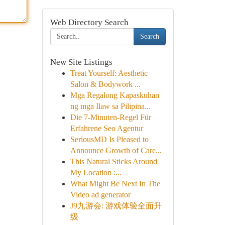
Web Directory Search
Search
New Site Listings
Treat Yourself: Aesthetic
Salon & Bodywork ...
Mga Regalong Kapaskuhan
ng mga Ilaw sa Pilipina...
Die 7-Minuten-Regel Für
Erfahrene Seo Agentur
SeriousMD Is Pleased to
Announce Growth of Care...
This Natural Sticks Around
My Location :...
What Might Be Next In The
Video ad generator
J9九游会: 游戏体验全面升
级